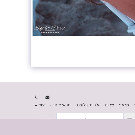
מי אני
צילום
גלרית צילומים
תראי אותך -
עוד
הירשם