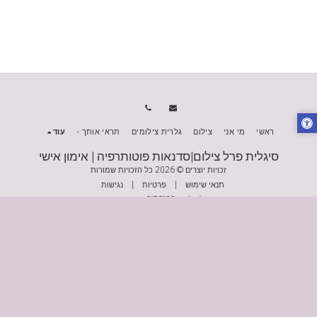
ראשי
מי אני
צילום
גלרית צילומים
תראי אותך -
עוד
סיגלית פרל צילום|סדנאות פוטותרפיה | אימון אישי
זכויות יוצרים © 2026 כל הזכויות שמורות
תנאי שימוש
|
פרטיות
|
נגישות
מופעל על-ידי
SITE123
-
בניית אתרים
הירשם