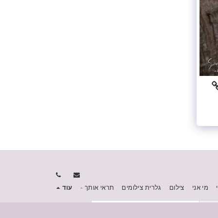
מי אני
צילום
גלרית צילומים
תראי אותך -
עוד
הירשם