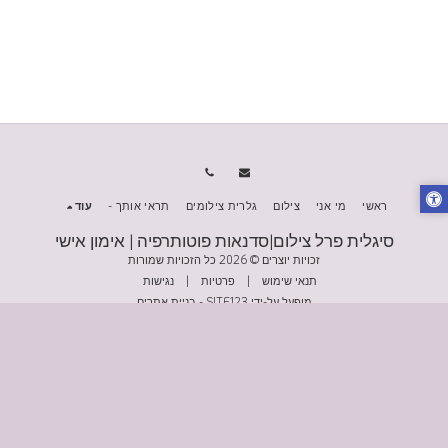
ראשי
מי אני
צילום
גלרית צילומים
תראי אותך -
עוד
סיגלית פרל צילום|סדנאות פוטותרפיה | אימון אישי
זכויות יוצרים © 2026 כל הזכויות שמורות
תנאי שימוש
|
פרטיות
|
נגישות
מופעל על-ידי
SITE123
-
בניית אתרים
הירשם